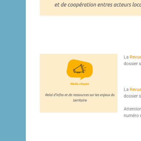
La
Revue
dossier s
La
Revue
dossier s
Attention
numé